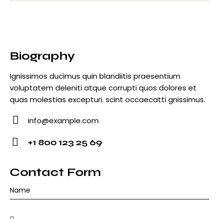
Biography
Ignissimos ducimus quin blandiitis praesentium
voluptatem deleniti atque corrupti quos dolores et
quas molestias excepturi. scint occaecatti gnissimus.
info@example.com
E-
+1 800 123 25 69
m
Ph
ail
o
Contact Form
:
ne
: