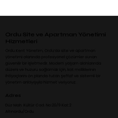
Ordu Site ve Apartman Yönetimi
Hizmetleri
Ordu Kent Yönetim, Ordu’da site ve apartman
yönetimi alanında profesyonel çözümler sunan
güvenilir bir işletmedir. Modern yaşam alanlarında
düzeni ve huzuru sağlamak için, kat maliklerinin
ihtiyaçlarını ön planda tutan şeffaf ve sistemli bir
yönetim anlayışıyla hizmet veriyoruz.
Adres
Düz Mah. Kültür Cad. No:20/9 Kat:2
Altınordu/Ordu