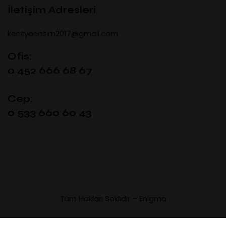
İletişim Adresleri
kentyonetim2017@gmail.com
Ofis:
0 452 666 68 67
Cep:
0 533 660 60 43
Tüm Hakları Saklıdır –
Enigma